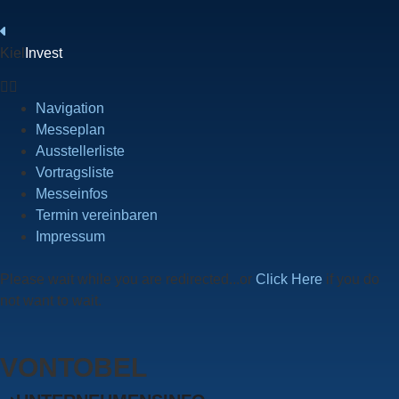
Kiel
Invest
Navigation
Messeplan
Ausstellerliste
Vortragsliste
Messeinfos
Termin vereinbaren
Impressum
Please wait while you are redirected...or
Click Here
if you do
not want to wait.
VONTOBEL